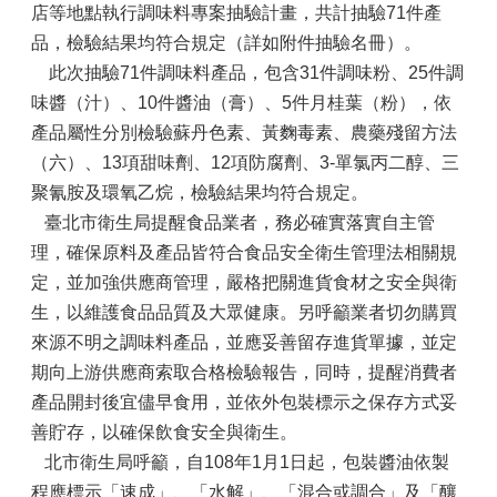
店等地點執行調味料專案抽驗計畫，共計抽驗71件產
品，檢驗結果均符合規定（詳如附件抽驗名冊）。
此次抽驗71件調味料產品，包含31件調味粉、25件調
味醬（汁）、10件醬油（膏）、5件月桂葉（粉），依
產品屬性分別檢驗蘇丹色素、黃麴毒素、農藥殘留方法
（六）、13項甜味劑、12項防腐劑、3-單氯丙二醇、三
聚氰胺及環氧乙烷，檢驗結果均符合規定。
臺北市衛生局提醒食品業者，務必確實落實自主管
理，確保原料及產品皆符合食品安全衛生管理法相關規
定，並加強供應商管理，嚴格把關進貨食材之安全與衛
生，以維護食品品質及大眾健康。另呼籲業者切勿購買
來源不明之調味料產品，並應妥善留存進貨單據，並定
期向上游供應商索取合格檢驗報告，同時，提醒消費者
產品開封後宜儘早食用，並依外包裝標示之保存方式妥
善貯存，以確保飲食安全與衛生。
北市衛生局呼籲，自108年1月1日起，包裝醬油依製
程應標示「速成」、「水解」、「混合或調合」及「釀