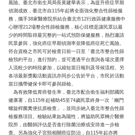
風險。臺北市衛生局局長黃建華表示，為提升癌症早期
偵測成效，臺北市自115年起將全面強化整合性篩檢服
務，攜手38家醫療院所結合臺北市12行政區健康服務中
心辦理212場整合性篩檢服務，核心目標是讓民眾以最
少的時間取得最完整的一站式預防保健服務，熱烈邀請
民眾參與，強化癌症早期偵測率並降低癌症死亡風險。
符合資格之市民可於檢查日前一日至「臺北市整合性篩
檢預約平台」進行預約，並可透過平台查詢各場次選擇
人流較少的時段參加，以縮短當日報到及等候流程。另
各項最新獎勵活動資訊亦同步公告於平台，市民於活動
當日攜帶健保卡即可參與篩檢。
為有效降低胃癌發生率，臺北市配合衛生福利部國民
健康署，自115年起補助45至74歲民眾終身一次「幽門
螺旋桿菌糞便抗原檢查」，並同步納入臺北市整合性篩
檢服務項目。檢驗結果如為陽性，將協助民眾轉介醫療
院所，由醫師評估是否進行除菌治療或安排進一步檢
查。另為強化子宮頸相關癌症防治，自115年起亦將