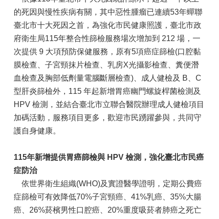
的死因與慢性疾病有關，其中惡性腫瘤已連續53年蟬聯
臺北市十大死因之首，為強化市民健康照護，臺北市政
府衛生局115年整合性篩檢服務場次增加到 212 場，一
次提供 9 大項預防保健服務，原有5項癌症篩檢(口腔黏
膜檢查、子宮頸抹片檢查、乳房X光攝影檢查、糞便潛
血檢查及胸部低劑量電腦斷層檢查)、成人健檢及 B、C
型肝炎篩檢外，115 年起新增胃癌幽門螺旋桿菌檢測及
HPV 檢測，並結合臺北市立聯合醫院辦理成人健檢項目
加碼活動，服務項目更多，歡迎市民踴躍參與，共同守
護自身健康。
115年新增提供胃癌篩檢與 HPV 檢測，強化臺北市民癌
症防治
依世界衛生組織(WHO)及實證醫學證明，定期公費癌
症篩檢可有效降低70%子宮頸癌、41%乳癌、35%大腸
癌、26%菸檳男性口腔癌、20%重度吸菸者肺癌之死亡