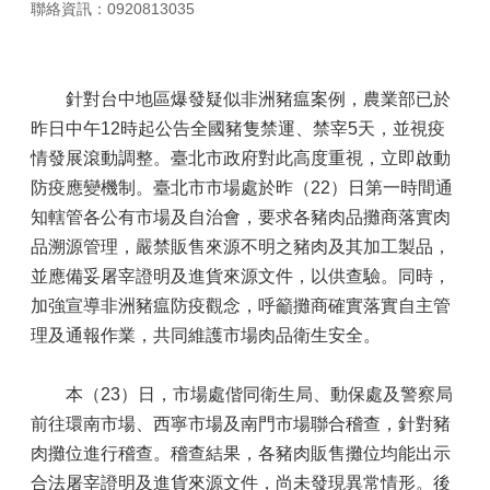
聯絡資訊：0920813035
針對台中地區爆發疑似非洲豬瘟案例，農業部已於
昨日中午12時起公告全國豬隻禁運、禁宰5天，並視疫
情發展滾動調整。臺北市政府對此高度重視，立即啟動
防疫應變機制。臺北市市場處於昨（22）日第一時間通
知轄管各公有市場及自治會，要求各豬肉品攤商落實肉
品溯源管理，嚴禁販售來源不明之豬肉及其加工製品，
並應備妥屠宰證明及進貨來源文件，以供查驗。同時，
加強宣導非洲豬瘟防疫觀念，呼籲攤商確實落實自主管
理及通報作業，共同維護市場肉品衛生安全。
本（23）日，市場處偕同衛生局、動保處及警察局
前往環南市場、西寧市場及南門市場聯合稽查，針對豬
肉攤位進行稽查。稽查結果，各豬肉販售攤位均能出示
合法屠宰證明及進貨來源文件，尚未發現異常情形。後