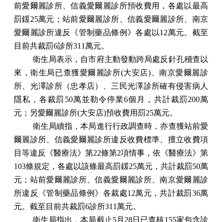
前愛爾麗診所、信義愛爾麗診所預收費用，各處以最高
罰鍰25萬元；站前愛爾麗診所、信義愛爾麗診所、南京
愛爾麗診所違反《管制藥品條例》各處以12萬元。截至
目前共裁罰6診所311萬元。
衛生局表示，自市府主動發動跨局處反針孔稽查以
來，衛生局已查獲愛爾麗診所(大安店)、南京愛爾麗診
所、光澤診所（忠孝店）、三民光澤診所確有侵害病人
隱私，各裁罰50萬並勒令停業6個月，共計裁罰200萬
元；另愛爾麗診所(大安店)預收費用罰25萬元。
衛生局續指，本局進行行政調查時，亦查獲站前愛
爾麗診所、信義愛爾麗診所違反收費標準、擅立收費項
目等違反《醫療法》第22條第2項情事，依《醫療法》第
103條規定，各處以該條最高罰鍰25萬元，共計裁罰50萬
元；站前愛爾麗診所、信義愛爾麗診所、南京愛爾麗診
所違反《管制藥品條例》各裁處12萬元，共計裁罰36萬
元。截至目前共裁罰6診所311萬元。
衛生局指出，本局截止5月28日已查核155家包含診