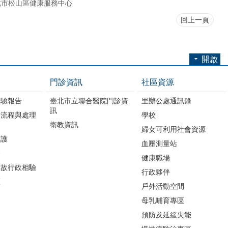
北市松山區健康服務中心
回上一頁
開啟
門診資訊
社區資源
檢驗報告
臺北市立聯合醫院門診資
里辦公處通訊錄
訊
請流程與處理
學校
衛教資訊
婦女可利用社會資源
照護
血壓測量站
務
健康職場
病故行政相驗
行政夥伴
區
戶外活動空間
母乳哺育專區
預防及延緩失能