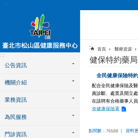
:::
跳到主要內容區塊
:::
首頁
醫療資源
:::
健保特約藥局
公告資訊
全民健康保險特
機關介紹
配合全民健康保險及醫
責診斷、處置及開立處
業務資訊
在該聘有合格藥事人員
央健康保險署
為民服務
點閱數：
資料
76588
門診資訊