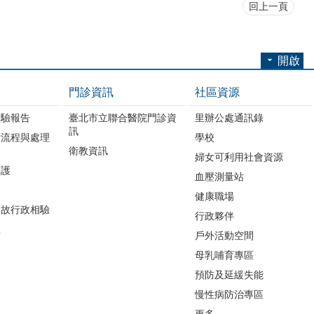
回上一頁
開啟
門診資訊
社區資源
檢驗報告
臺北市立聯合醫院門診資
里辦公處通訊錄
訊
請流程與處理
學校
衛教資訊
婦女可利用社會資源
照護
血壓測量站
務
健康職場
病故行政相驗
行政夥伴
區
戶外活動空間
母乳哺育專區
預防及延緩失能
慢性病防治專區
更多...