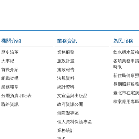
機關介紹
業務資訊
為民服務
歷史沿革
業務服務
飲水機水質
大事紀
施政計畫
各項業務申
時限
首長介紹
施政報告
新住民健康
組織架構
法規資料
長期照顧服
業務職掌
統計資料
臺北市在宅
分層負責明細表
文宣品與出版品
檔案應用專
聯絡資訊
政府資訊公開
無障礙專區
個人資料保護專區
業務統計
更多...