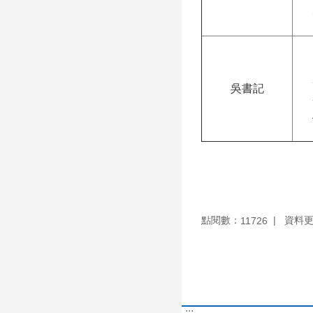
吳書記
點閱數：
資料更新
11726
:::