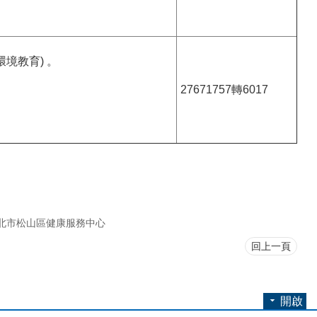
境教育) 。
27671757轉6017
北市松山區健康服務中心
回上一頁
開啟