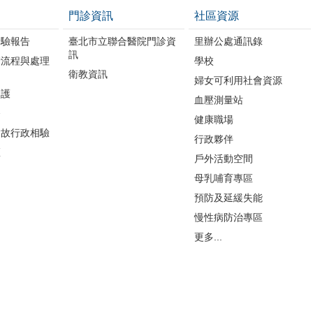
門診資訊
社區資源
檢驗報告
臺北市立聯合醫院門診資
里辦公處通訊錄
訊
請流程與處理
學校
衛教資訊
婦女可利用社會資源
照護
血壓測量站
務
健康職場
病故行政相驗
行政夥伴
區
戶外活動空間
母乳哺育專區
預防及延緩失能
慢性病防治專區
更多...