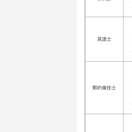
莫護士
鄭約僱技士