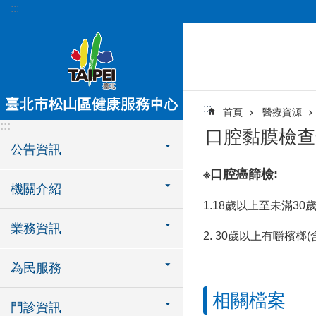
:::
跳到主要內容區塊
:::
首頁
醫療資源
:::
口腔黏膜檢查
公告資訊
※口腔癌篩檢:
機關介紹
1.18歲以上至未滿3
業務資訊
2. 30歲以上有嚼檳榔
為民服務
相關檔案
門診資訊