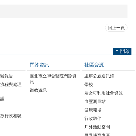
回上一頁
開啟
門診資訊
社區資源
檢驗報告
臺北市立聯合醫院門診資
里辦公處通訊錄
訊
請流程與處理
學校
衛教資訊
婦女可利用社會資源
照護
血壓測量站
務
健康職場
病故行政相驗
行政夥伴
區
戶外活動空間
母乳哺育專區