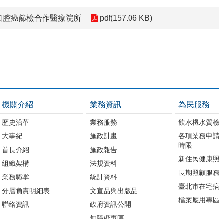
區口腔癌篩檢合作醫療院所
pdf(157.06 KB)
機關介紹
業務資訊
為民服務
歷史沿革
業務服務
飲水機水質
大事紀
施政計畫
各項業務申
時限
首長介紹
施政報告
新住民健康
組織架構
法規資料
長期照顧服
業務職掌
統計資料
臺北市在宅
分層負責明細表
文宣品與出版品
檔案應用專
聯絡資訊
政府資訊公開
無障礙專區