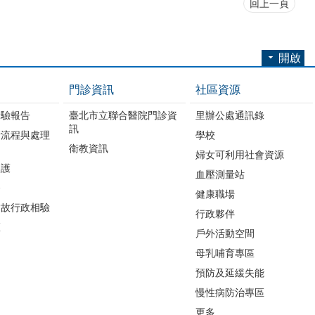
回上一頁
開啟
門診資訊
社區資源
檢驗報告
臺北市立聯合醫院門診資
里辦公處通訊錄
訊
請流程與處理
學校
衛教資訊
婦女可利用社會資源
照護
血壓測量站
務
健康職場
病故行政相驗
行政夥伴
區
戶外活動空間
母乳哺育專區
預防及延緩失能
慢性病防治專區
更多...