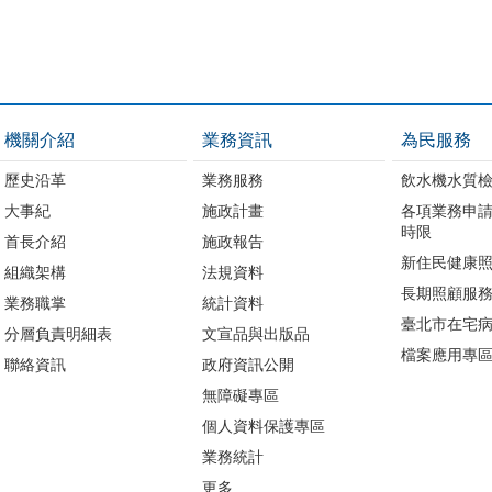
機關介紹
業務資訊
為民服務
歷史沿革
業務服務
飲水機水質
大事紀
施政計畫
各項業務申
時限
首長介紹
施政報告
新住民健康
組織架構
法規資料
長期照顧服
業務職掌
統計資料
臺北市在宅
分層負責明細表
文宣品與出版品
檔案應用專
聯絡資訊
政府資訊公開
無障礙專區
個人資料保護專區
業務統計
更多...