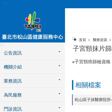
:::
跳到主要內容區塊
:::
首頁
醫療資源
:::
子宮頸抹片篩
公告資訊
※子宮頸癌篩檢資格：2
機關介紹
業務資訊
相關檔案
為民服務
松山區子抹醫療院所-1
門診資訊