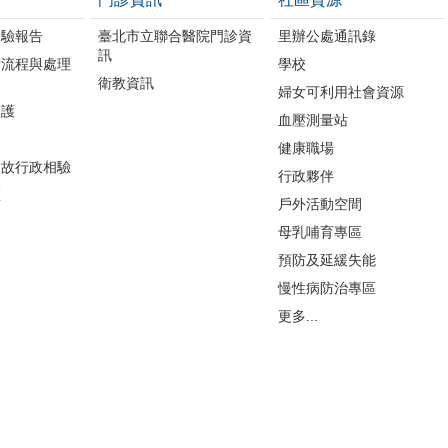
檢驗報告
臺北市立聯合醫院門診資
里辦公處通訊錄
訊
請流程與處理
學校
衛教資訊
婦女可利用社會資源
照護
血壓測量站
務
健康職場
病故行政相驗
行政夥伴
區
戶外活動空間
母乳哺育專區
預防及延緩失能
慢性病防治專區
更多...