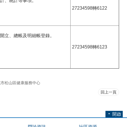
計、統計等事項。
27234598轉6122
開立、總帳及明細帳登錄。
27234598轉6123
北市松山區健康服務中心
回上一頁
開啟
門診資訊
社區資源